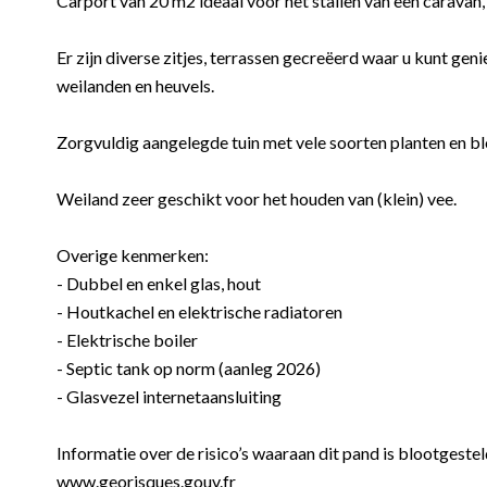
Carport van 20 m2 ideaal voor het stallen van een caravan,
Er zijn diverse zitjes, terrassen gecreëerd waar u kunt gen
weilanden en heuvels.
Zorgvuldig aangelegde tuin met vele soorten planten en b
Weiland zeer geschikt voor het houden van (klein) vee.
Overige kenmerken:
- Dubbel en enkel glas, hout
- Houtkachel en elektrische radiatoren
- Elektrische boiler
- Septic tank op norm (aanleg 2026)
- Glasvezel internetaansluiting
Informatie over de risico’s waaraan dit pand is blootgeste
www.georisques.gouv.fr