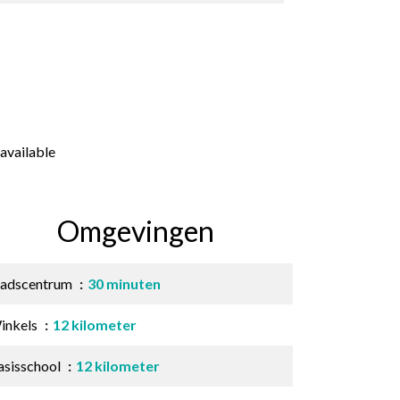
available
Omgevingen
tadscentrum
30 minuten
inkels
12 kilometer
asisschool
12 kilometer