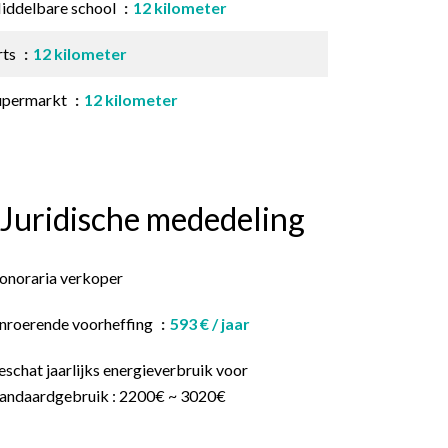
iddelbare school
12 kilometer
rts
12 kilometer
upermarkt
12 kilometer
Juridische mededeling
onoraria verkoper
nroerende voorheffing
593 € / jaar
schat jaarlijks energieverbruik voor
tandaardgebruik : 2200€ ~ 3020€