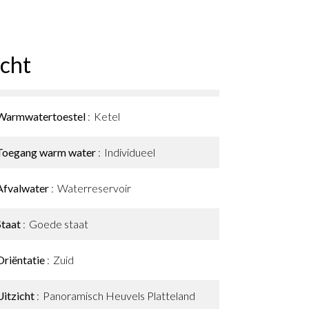
cht
Warmwatertoestel
Ketel
Toegang warm water
Individueel
Afvalwater
Waterreservoir
Staat
Goede staat
Oriëntatie
Zuid
Uitzicht
Panoramisch Heuvels Platteland