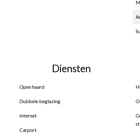
M
A
S
Diensten
Open haard
H
Dubbele beglazing
O
Internet
Ge
s
Carport