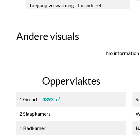
Toegang verwarming
Individueel
Andere visuals
No information 
Oppervlaktes
1 Grond
4893 m²
S
2 Slaapkamers
W
1 Badkamer
B