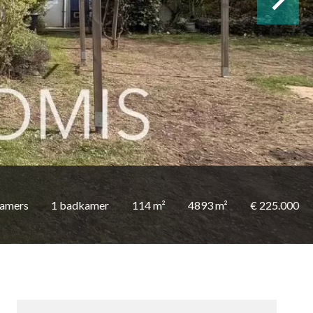
kamers
1 badkamer
114 m²
4893 m²
€ 225.000