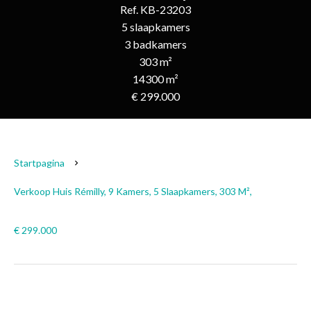
Ref. KB-23203
5 slaapkamers
3 badkamers
303 m²
14300 m²
€ 299.000
Startpagina
Verkoop Huis Rémilly, 9 Kamers, 5 Slaapkamers, 303 M²,
€ 299.000