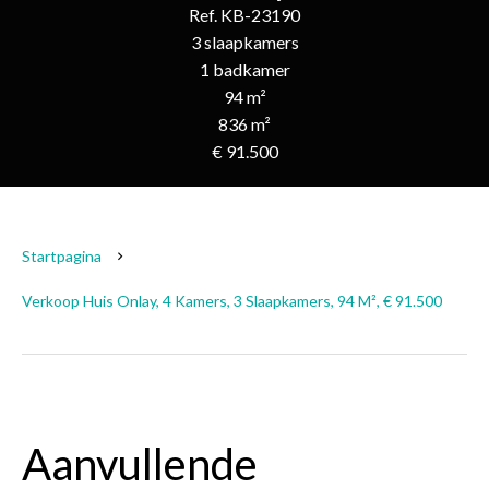
Ref. KB-23190
3 slaapkamers
1 badkamer
94 m²
836 m²
€ 91.500
Startpagina
Verkoop Huis Onlay, 4 Kamers, 3 Slaapkamers, 94 M², € 91.500
Aanvullende