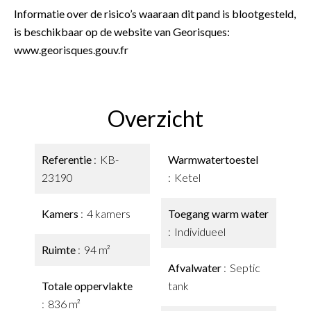
Informatie over de risico’s waaraan dit pand is blootgesteld,
is beschikbaar op de website van Georisques:
www.georisques.gouv.fr
Overzicht
Referentie
KB-
Warmwatertoestel
23190
Ketel
Kamers
4 kamers
Toegang warm water
Individueel
Ruimte
94 m²
Afvalwater
Septic
Totale oppervlakte
tank
836 m²