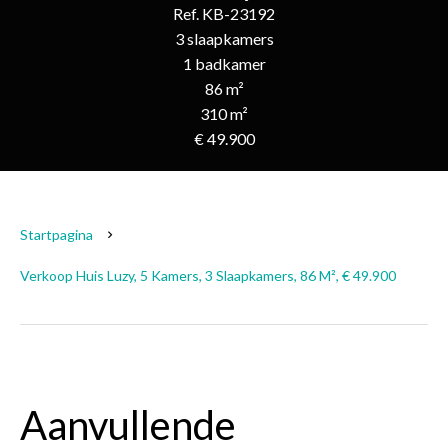
Ref. KB-23192
3 slaapkamers
1 badkamer
86 m²
310 m²
€ 49.900
Startpagina
Verkoop Huis Luzy, 5 Kamers, 3 Slaapkamers, 86 M², € 49.900
Aanvullende