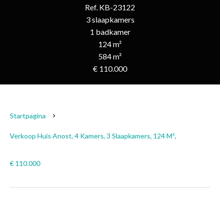
Ref. KB-23122
3 slaapkamers
1 badkamer
124 m²
584 m²
€ 110.000
Startpagina
Verkoop Huis Anost, 4 Kamers, 3 Slaapkamers, 124 M²,
€ 110.000