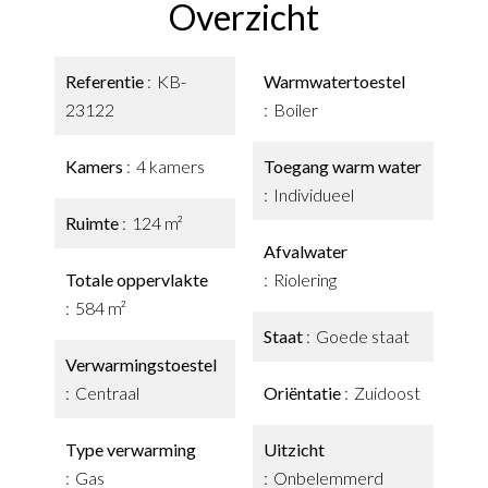
Overzicht
Referentie
KB-
Warmwatertoestel
23122
Boiler
Kamers
4 kamers
Toegang warm water
Individueel
Ruimte
124 m²
Afvalwater
Totale oppervlakte
Riolering
584 m²
Staat
Goede staat
Verwarmingstoestel
Centraal
Oriëntatie
Zuidoost
Type verwarming
Uitzicht
Gas
Onbelemmerd