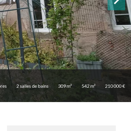
res
2 salles de bains
309 m²
542 m²
210 000 €