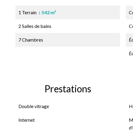
1 Terrain
542 m²
Ce
2 Salles de bains
C
7 Chambres
É
É
Prestations
Double vitrage
H
Internet
M
d'