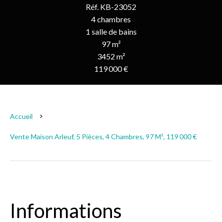
Réf. KB-23052
4 chambres
1 salle de bains
97 m²
3452 m²
119 000 €
Accueil
Vente Maison Arleuf, 5 Pièces, 4 Chambres, 97 M², 119 000 €
Informations