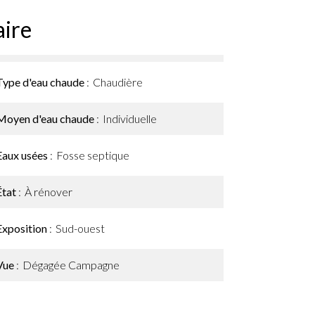
ire
Type d'eau chaude
Chaudière
Moyen d'eau chaude
Individuelle
Eaux usées
Fosse septique
État
À rénover
Exposition
Sud-ouest
Vue
Dégagée Campagne