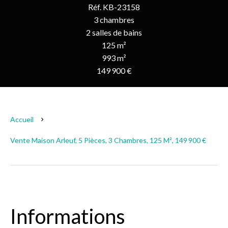
Réf. KB-23158
3 chambres
2 salles de bains
125 m²
993 m²
149 900 €
Accueil
Vente Maison Arleuf, 5 Pièces, 3 Chambres, 125 M², 149 900 €
Informations