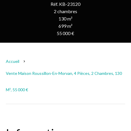
Réf. KB-23120
2 chambres
130 m²
699 m²
55 000 €
Accueil
Vente Maison Roussillon-En-Morvan, 4 Pièces, 2 Chambres, 130
M², 55 000 €